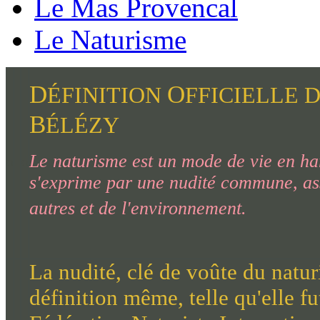
Le Mas Provencal
Le Naturisme
D
O
ÉFINITION
FFICIELLE 
B
ÉLÉZY
Le naturisme est un mode de vie en ha
O
O
s'exprime par une nudité commune, ass
autres et de l'environnement
.
La nudité, clé de voûte du natur
définition même, telle qu'elle f