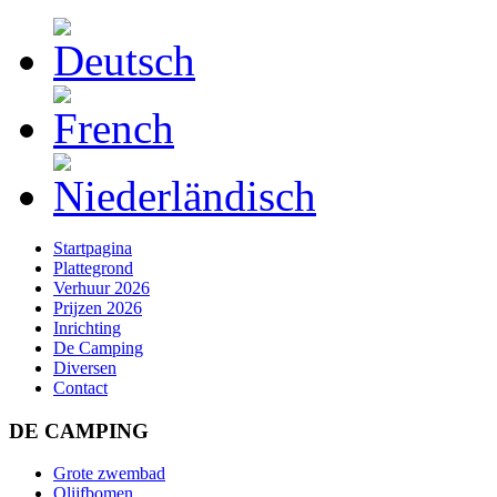
Startpagina
Plattegrond
Verhuur 2026
Prijzen 2026
Inrichting
De Camping
Diversen
Contact
DE CAMPING
Grote zwembad
Olijfbomen